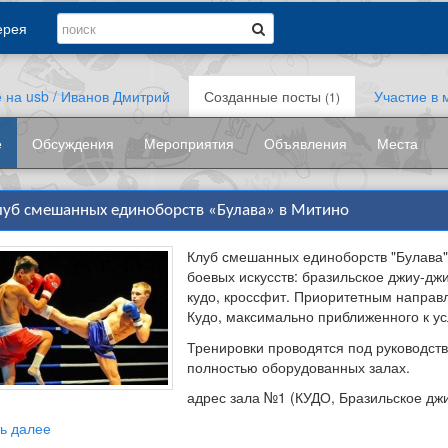
ерея
 на usb / Иванов Дмитрий
Созданные посты
Участие в 
(1)
е
Обсуждения
Мероприятия
Объявления
Места
луб смешанных единоборств «Булава» в Митино
Клуб смешанных единоборств "Булава"
боевых искусств: бразильское джиу-дж
кудо, кроссфит. Приоритетным направ
Кудо, максимально приближенного к ус
Тренировки проводятся под руководст
полностью оборудованных залах.
адрес зала №1 (КУДО, Бразильское джиу
ь далее