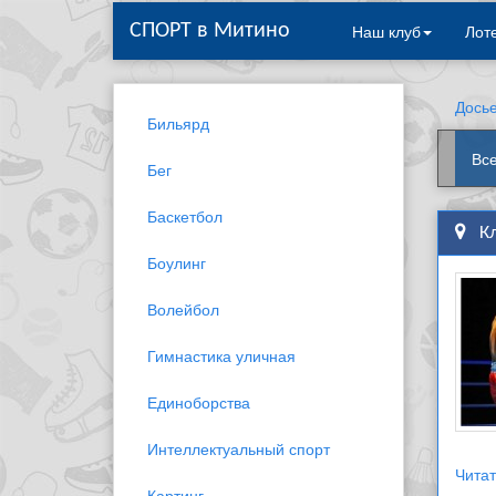
Наш клуб
Лот
СПОРТ в Митино
Досье
Бильярд
Вс
Бег
Баскетбол
К
Боулинг
Волейбол
Гимнастика уличная
Единоборства
Интеллектуальный спорт
Читат
Картинг