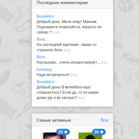
Последние комментарии
Волейбол
Добрый день. Меня зовут Максим.
Подскажите пожалуйста, играете-ли
сейчас ?
>>>
Йога
На последней картинке - какая-то
странная йога.
>>>
Йога
Наслышан... очень концентрирует...
>>>
Бильярд
Надо встречаться!
>>>
Волейбол
Добрый день! В волейбол еще
собираетесь? Если да, то по каким
дням, где и во сколько?
>>>
Самые активные
Все
33
20