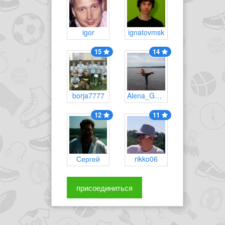
igor
ignatovmsk
15
14
borja7777
Alena_Gurskaya
12
11
Сергей
rikko06
присоединиться